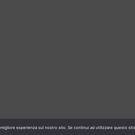
migliore esperienza sul nostro sito. Se continui ad utilizzare questo sito a
Cookie Policy
|
Privacy Policy
|
Web Agency Emmè