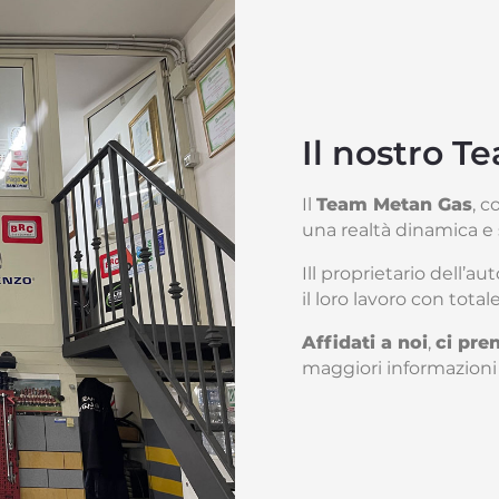
Il nostro T
Il
Team Metan Gas
, c
una realtà dinamica 
Ill proprietario dell’au
il loro lavoro con total
Affidati a noi
,
ci pre
maggiori informazioni o