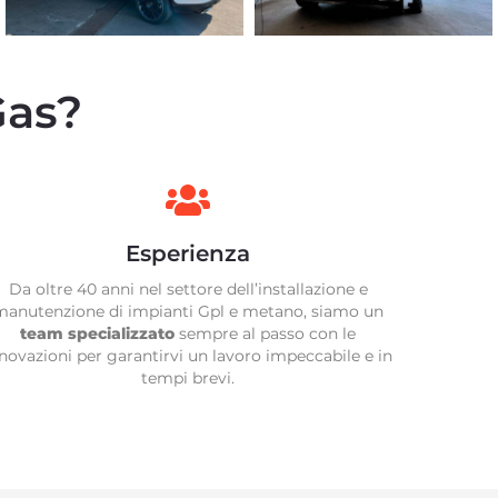
Gas?
Esperienza
Da oltre 40 anni nel settore dell’installazione e
manutenzione di impianti Gpl e metano, siamo un
team specializzato
sempre al passo con le
novazioni per garantirvi un lavoro impeccabile e in
tempi brevi.