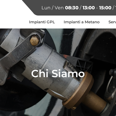
Lun / Ven
08:30
/
13:00
-
15:00
/
Impianti GPL
Impianti a Metano
Serv
Chi Siamo