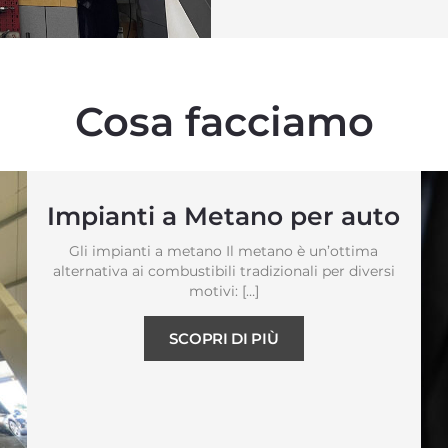
Cosa facciamo
Impianti a Metano per auto
Gli impianti a metano Il metano è un’ottima
alternativa ai combustibili tradizionali per diversi
motivi: […]
SCOPRI DI PIÙ