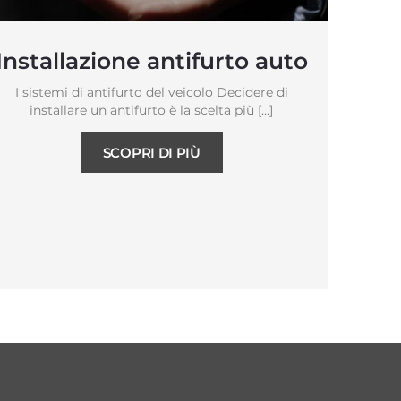
Installazione antifurto auto
I sistemi di antifurto del veicolo Decidere di
installare un antifurto è la scelta più […]
SCOPRI DI PIÙ